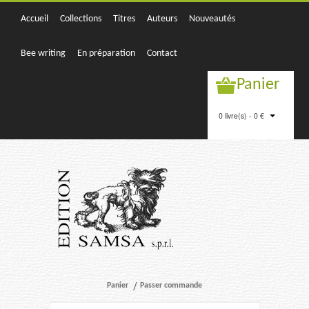
Accueil
Collections
Titres
Auteurs
Nouveautés
Bee writing
En préparation
Contact
Panier
0 livre(s) - 0 €
Panier
Passer commande