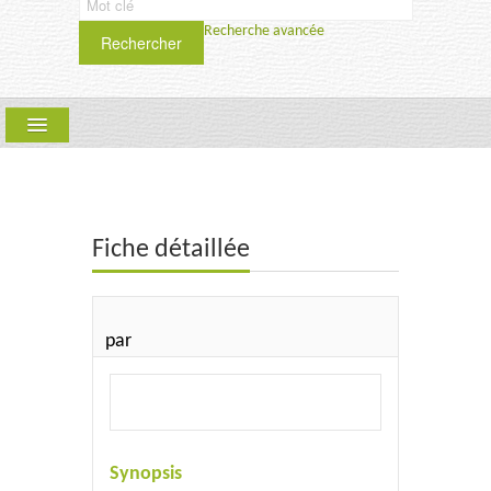
Recherche avancée
Rechercher
ARLLF
COLLECTIONS :
QUE FAIRE ? PÉRIODIQUE
Fiche détaillée
SCIENCES HUMAINES ET SOCIALES
SAMSA
par
TEXTYLES-CIEL
UPT
Synopsis